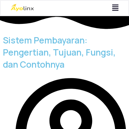
Menu
Lewati
ke
konten
Sistem Pembayaran:
Pengertian, Tujuan, Fungsi,
dan Contohnya