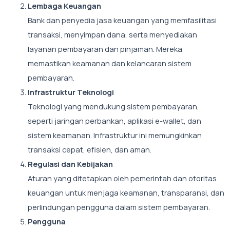
Lembaga Keuangan
Bank dan penyedia jasa keuangan yang memfasilitasi
transaksi, menyimpan dana, serta menyediakan
layanan pembayaran dan pinjaman. Mereka
memastikan keamanan dan kelancaran sistem
pembayaran.
Infrastruktur Teknologi
Teknologi yang mendukung sistem pembayaran,
seperti jaringan perbankan, aplikasi e-wallet, dan
sistem keamanan. Infrastruktur ini memungkinkan
transaksi cepat, efisien, dan aman.
Regulasi dan Kebijakan
Aturan yang ditetapkan oleh pemerintah dan otoritas
keuangan untuk menjaga keamanan, transparansi, dan
perlindungan pengguna dalam sistem pembayaran.
Pengguna