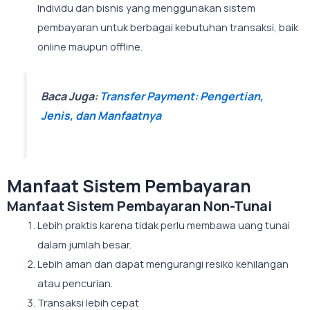
Individu dan bisnis yang menggunakan sistem
pembayaran untuk berbagai kebutuhan transaksi, baik
online maupun offline.
Baca Juga:
Transfer Payment: Pengertian,
Jenis, dan Manfaatnya
Manfaat Sistem Pembayaran
Manfaat Sistem Pembayaran Non-Tunai
Lebih praktis karena tidak perlu membawa uang tunai
dalam jumlah besar.
Lebih aman dan dapat mengurangi resiko kehilangan
atau pencurian.
Transaksi lebih cepat