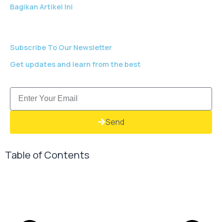
Bagikan Artikel Ini
Subscribe To Our Newsletter
Get updates and learn from the best
Email
Send
Table of Contents