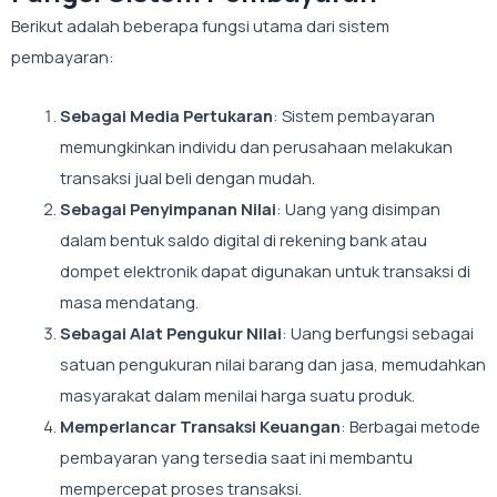
Berikut adalah beberapa fungsi utama dari sistem
pembayaran:
Sebagai Media Pertukaran
: Sistem pembayaran
memungkinkan individu dan perusahaan melakukan
transaksi jual beli dengan mudah.
Sebagai Penyimpanan Nilai
: Uang yang disimpan
dalam bentuk saldo digital di rekening bank atau
dompet elektronik dapat digunakan untuk transaksi di
masa mendatang.
Sebagai Alat Pengukur Nilai
: Uang berfungsi sebagai
satuan pengukuran nilai barang dan jasa, memudahkan
masyarakat dalam menilai harga suatu produk.
Memperlancar Transaksi Keuangan
: Berbagai metode
pembayaran yang tersedia saat ini membantu
mempercepat proses transaksi.