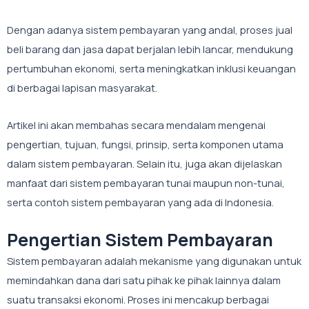
Dengan adanya sistem pembayaran yang andal, proses jual
beli barang dan jasa dapat berjalan lebih lancar, mendukung
pertumbuhan ekonomi, serta meningkatkan inklusi keuangan
di berbagai lapisan masyarakat.
Artikel ini akan membahas secara mendalam mengenai
pengertian, tujuan, fungsi, prinsip, serta komponen utama
dalam sistem pembayaran. Selain itu, juga akan dijelaskan
manfaat dari sistem pembayaran tunai maupun non-tunai,
serta contoh sistem pembayaran yang ada di Indonesia.
Pengertian Sistem Pembayaran
Sistem pembayaran adalah mekanisme yang digunakan untuk
memindahkan dana dari satu pihak ke pihak lainnya dalam
suatu transaksi ekonomi. Proses ini mencakup berbagai