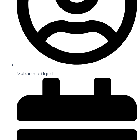
Muhammad Iqbal