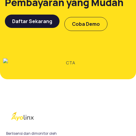
Pembayaran yang Mudah
Daftar Sekarang
Coba Demo
Berlisensi dan dimonitor oleh