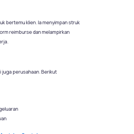
tuk bertemu klien. Ia menyimpan struk
 form reimburse dan melampirkan
rja.
 juga perusahaan. Berikut
geluaran
wan