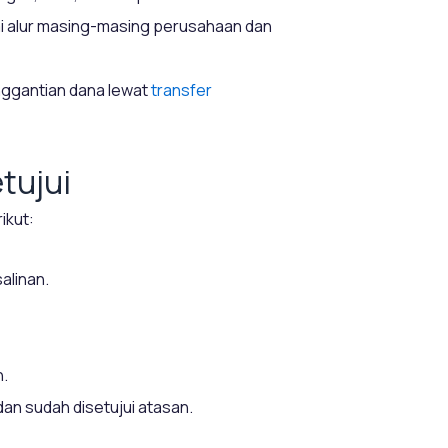
i alur masing-masing perusahaan dan
nggantian dana lewat
transfer
tujui
ikut:
alinan.
n.
an sudah disetujui atasan.