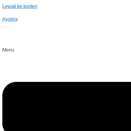
Lewati ke konten
Ayolinx
Menu