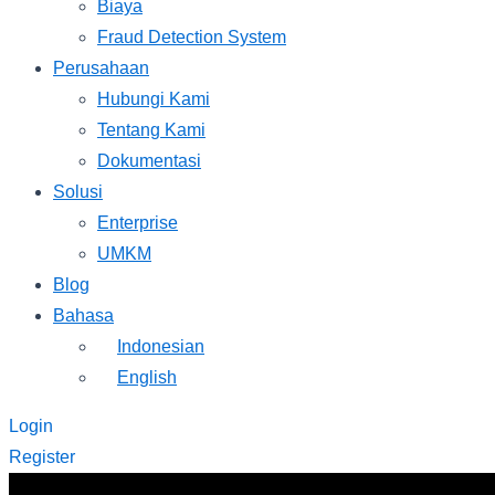
Biaya
Fraud Detection System
Perusahaan
Hubungi Kami
Tentang Kami
Dokumentasi
Solusi
Enterprise
UMKM
Blog
Bahasa
Indonesian
English
Login
Register