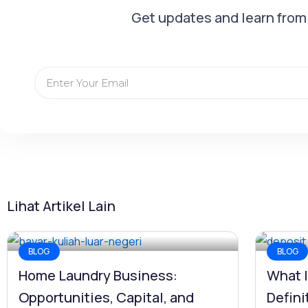
Get updates and learn from
Email
Lihat Artikel Lain
BLOG
BLOG
Home Laundry Business:
What I
Opportunities, Capital, and
Defini