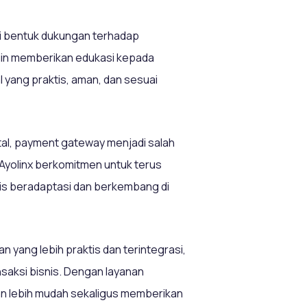
adi bentuk dukungan terhadap
 ingin memberikan edukasi kepada
 yang praktis, aman, dan sesuai
tal, payment gateway menjadi salah
Ayolinx berkomitmen untuk terus
s beradaptasi dan berkembang di
 yang lebih praktis dan terintegrasi,
saksi bisnis. Dengan layanan
n lebih mudah sekaligus memberikan