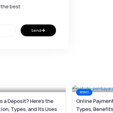
 the best
Send
BISNIS
s a Deposit? Here's the
Online Paymen
tion, Types, and Its Uses
Types, Benefits