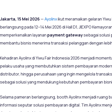
Jakarta, 15 Mei 2026
—
Ayolinx
ikut meramaikan gelaran
Yiwu 
berlangsung pada
12–14 Mei 2026
di
Hall D1, JIEXPO Kemayora
memperkenalkan layanan
payment gateway
sebagai solusi 
membantu bisnis menerima transaksi pelanggan dengan lebih 
Kehadiran Ayolinx di Yiwu Fair Indonesia 2026 menjadi momen
pelaku usaha yang membutuhkan sistem pembayaran modern. Mu
distributor, hingga perusahaan yang ingin mengelola transaksi 
sebagai solusi yang mendukung kebutuhan pembayaran bisnis d
Selama pameran berlangsung, booth Ayolinx menjadi ruang 
informasi seputar solusi pembayaran digital. Tim Ayolinx m