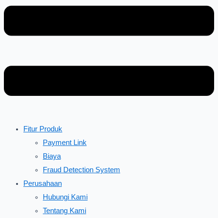
Fitur Produk
Payment Link
Biaya
Fraud Detection System
Perusahaan
Hubungi Kami
Tentang Kami