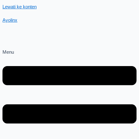
Lewati ke konten
Ayolinx
Menu