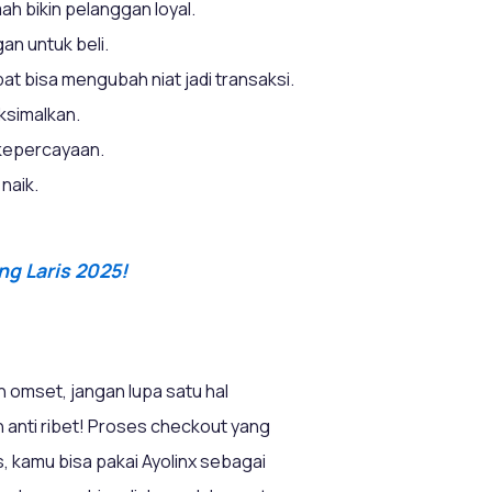
h bikin pelanggan loyal.
n untuk beli.
t bisa mengubah niat jadi transaksi.
aksimalkan.
 kepercayaan.
naik.
ng Laris 2025!
 omset, jangan lupa satu hal
 anti ribet! Proses checkout yang
s, kamu bisa pakai Ayolinx sebagai