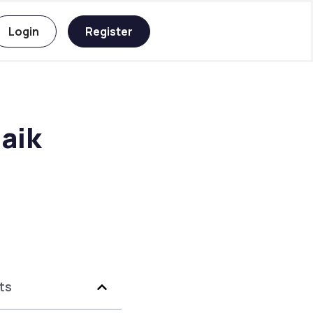
Login
Register
aik
ts